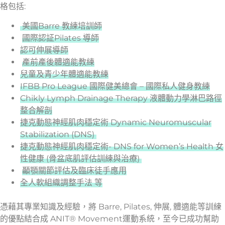
格包括:
美國Barre 教練培訓師
國際認証Pilates 導師
認可伸展導師
產前產後體適能教練
兒童及青少年體適能教練
IFBB Pro League 國際健美總會 – 國際私人健身教練
Chikly Lymph Drainage Therapy 液體動力學淋巴路徑
整合解剖
捷克動態神經肌肉穩定術 Dynamic Neuromuscular
Stabilization (DNS)
捷克動態神經肌肉穩定術- DNS for Women’s Health 女
性健康 (骨盆底肌評估訓練與治療)
顳顎關節評估及臨床徒手應用
全人軟組織調整手法 等
憑藉其專業知識及經驗，將 Barre, Pilates, 伸展, 體適能等訓練
的優點結合成 ANIT® Movement運動系統，至今已成功幫助