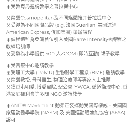
🥇受教育局邀請教學之普拉提中心
🥇榮獲Cosmopolitan及不同媒體推介普拉提中心
🥇受邀為不同國際品牌 (e.g. 法國Guerlian, 美國運通
American Express, 俊和集團) 舉辦課程
🥇課程總監為亞洲首位引入美國Barre Intensity®️課程之
教練培訓師
🥇受邀為小學提供 500 人ZOOM (即時互動) 親子教學
🥇受醫療中心邀請教學
🥇受理工大學 (Poly U) 生物醫學工程系 (BME) 邀請教學
🥇榮獲教授, 骨科醫生, 物理治療師等專家人士推薦
🥇獲香港明愛, 博愛醫院, 聖公會, YWCA, 循道衛理中心, 香
港家庭福利會等多間 NGO 邀請教學
🥇ANIT® Movement 動柔正姿運動受國際權威 – 美國國
家運動醫學學院 (NASM) 及 美國運動體適能協會 (AFAA)
認可