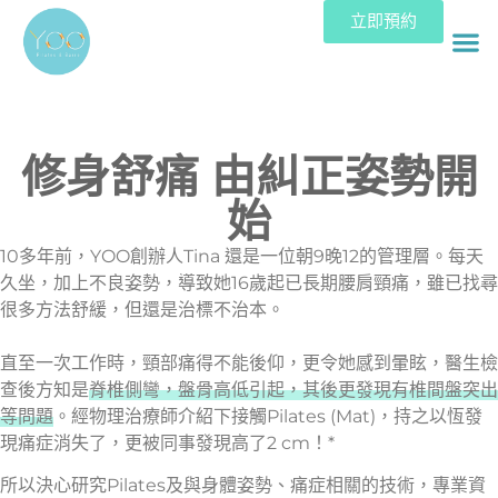
立即預約
修身舒痛 由糾正姿勢開
始
10多年前，YOO創辦人Tina 還是一位朝9晚12的管理層。每天
久坐，加上不良姿勢，導致她16歲起已長期腰肩頸痛，雖已找尋
很多方法舒緩，但還是治標不治本。
直至一次工作時，頸部痛得不能後仰，更令她感到暈眩，醫生檢
查後方知是
脊椎側彎，盤骨高低引起，其後更發現有椎間盤突出
等問題
。經物理治療師介紹下接觸Pilates (Mat)，持之以恆發
現痛症消失了，更被同事發現高了2 cm！*
所以決心研究Pilates及與身體姿勢、痛症相關的技術，專業資