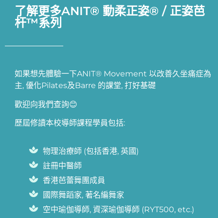
了解更多ANIT® 動柔正姿® / 正姿芭
杆™系列
如果想先體驗一下ANIT® Movement 以改善久坐痛症為
主, 優化Pilates及Barre 的課堂, 打好基礎
歡迎向我們查詢😊
歷屆修讀本校導師課程學員包括:
物理治療師 (包括香港, 英國)
註冊中醫師
香港芭蕾舞團成員
國際舞蹈家, 著名編舞家
空中瑜伽導師, 資深瑜伽導師 (RYT500, etc.)