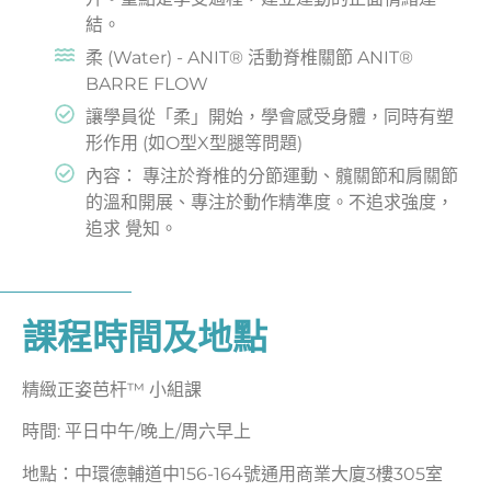
結。
柔 (Water) - ANIT® 活動脊椎關節 ANIT®
BARRE FLOW
讓學員從「柔」開始，學會感受身體，同時有塑
形作用 (如O型X型腿等問題)
內容： 專注於脊椎的分節運動、髖關節和肩關節
的溫和開展、專注於動作精準度。不追求強度，
追求 覺知。
課程時間及地點
精緻正姿芭杆™ 小組課
時間: 平日中午/晚上/周六早上
地點：中環德輔道中156-164號通用商業大廈3樓305室