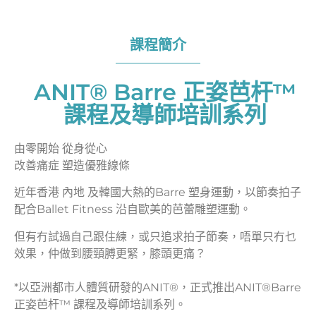
課程簡介
ANIT® Barre 正姿芭杆™
課程及導師培訓系列
由零開始 從身從心
改善痛症 塑造優雅線條
近年香港 內地 及韓國大熱的Barre 塑身運動，以節奏拍子
配合Ballet Fitness 沿自歐美的芭蕾雕塑運動。
但有冇試過自己跟住練，或只追求拍子節奏，唔單只冇乜
效果，仲做到腰頸膊更緊，膝頭更痛？
*以亞洲都市人體質研發的ANIT®，正式推出ANIT®Barre
正姿芭杆™ 課程及導師培訓系列。