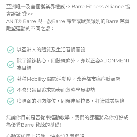
亞洲唯一及首個獲業界權威 <<Barre Fitness Alliance 協
會認証 🏆>>
ANIT® Barre 與一般Barre 課堂或歐美類別的Barre 芭蕾
雕塑運動的不同之處：
以亞洲人的體質及生活習慣而設
除了鍛鍊核心，四肢線條外，亦以正姿ALIGNMENT
為目標
著種Mobility 關節活動度，改善都市痛症膊頭緊
不會只盲目追求節奏而忽略學員姿勢
喚醒弱的肌肉部位，同時伸展拉長，打造纖美線條
無論你目前是否從事運動教學，我們的課程將為你打好成
為優秀Barre 教練的基礎!
心動不如馬上行動，快來加入我們吧!