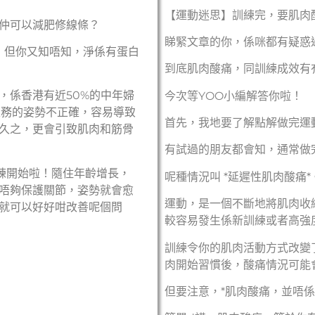
【運動迷思】訓練完，要肌肉
仲可以減肥修線條？
睇緊文章的你，係咪都有疑惑
！但你又知唔知，淨係有蛋白
到底
肌肉酸痛
，同訓練成效有
，係香港有近50%的中年婦
今次等YOO小編解答你啦！
做家務的姿勢不正確，容易導致
首先，我地要了解點解做完運
久之，更會引致肌肉和筋骨
有試過的朋友都會知，通常做
練開始啦！隨住年齡增長，
呢種情況叫 *延遲性肌肉酸痛*
唔夠保護關節，姿勢就會愈
運動，是一個不斷地將肌肉收
就可以好好咁改善呢個問
較容易發生係新訓練或者高強
訓練令你的肌肉活動方式改變
肉開始習慣後，酸痛情況可能
但要注意，*肌肉酸痛，並唔係