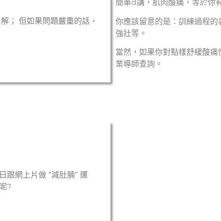
簡單d講，肌肉酸痛，等於你
解； 但如果問題嚴重的話，
你應該留意的是：訓練過程的
強壯等。
當然，如果你對點樣舒緩酸痛
業導師查詢。
日跟網上片做 ”
減肚腩
” 運
呢?