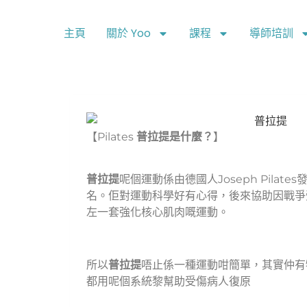
主頁
關於 Yoo
課程
導師培訓
【Pilates
普拉提是什麼？
】
普拉提
呢個運動係由德國人Joseph Pilat
名。佢對運動科學好有心得，後來協助因戰爭
左一套強化核心肌肉嘅運動。
所以
普拉提
唔止係一種運動咁簡單，其實仲有
都用呢個系統黎幫助受傷病人復原