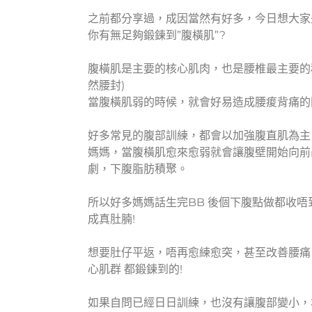
之前都分享過，成因當然有好多，今日想大家先
你有無足夠鍛鍊到”
腹橫肌
”?
腹橫肌是主要的核心肌肉，也是腰椎最主要的穩
然腰封)
當腹橫肌弱的時候，就會好易造成
腰痠背痛
的
好多常見的腹部訓練，都會以加強腹直肌為主
媽媽
，當腹橫肌愈來愈弱就會讓腹壁開始向前
劇，
下腹脂肪積聚
。
所以好多媽媽話生完BB 後個下腹點做都收唔
成真肚腩!
想要肚仔平返，唔再愈練愈突，甚至改善腰痛
心肌群 都鍛鍊到的!
如果自問已經日日訓練，也沒有讓腹部變小，