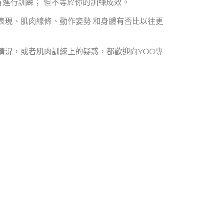
有進行訓練； 但不等於你的訓練成效。
表現、
肌肉線條
、
動作姿勢
和身體有否比以往更
情況，或者肌肉訓練上的疑惑，都歡迎向YOO專