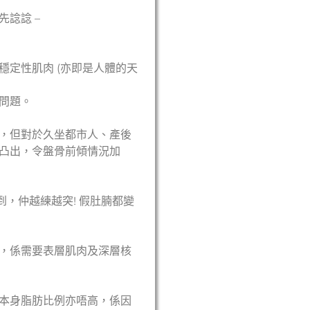
諗諗 –
定性肌肉 (亦即是人體的天
問題。
，但對於
久坐都市人
、
產後
凸出，令盤骨前傾情況加
到，仲越練越突!
假肚腩
都變
，係需要表層肌肉及深層核
本身脂肪比例亦唔高，係因