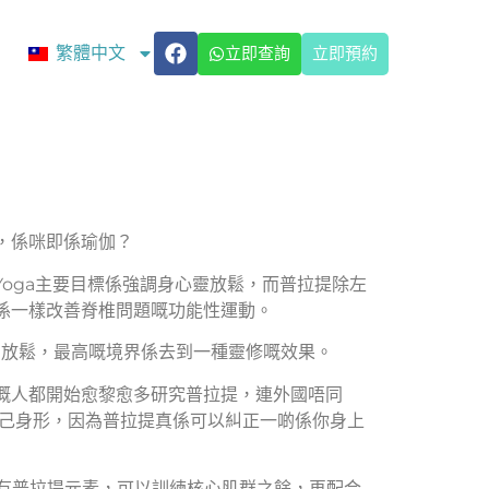
繁體中文
立即查詢
立即預約
，係咪即係瑜伽？
oga主要目標係強調身心靈放鬆，而普拉提除左
係一樣改善脊椎問題嘅功能性運動。
調放鬆，最高嘅境界係去到一種靈修嘅效果。
嘅人都開始愈黎愈多研究普拉提，連外國唔同
自己身形，因為普拉提真係可以糾正一啲係你身上
左有普拉提元素，可以訓練核心肌群之餘，再配合