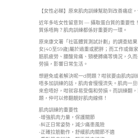
【女性必睇】原來肌肉訓練幫助到改善痛症，
近年多咗女性留意到 — 攝取蛋白質的重要性
質係唔夠？肌肉訓練都係好重要的一環。
原來康文署「社區體質測試計劃」的調查結果
女(40至59歲)屬於過重或肥胖；而工作或
筋肌疲勞、腰酸背痛、頸梗膊痛等情況，久而
勞損，影響日常生活。
想避免或者解決呢一d問題？咁就要由肌肉訓
唔多加訓練的話，肌肉會慢慢流失。肌肉一旦
來愈唔好，咁就容易受傷和勞損。而訓練翻，
題，仲可以修翻靚好肌肉線條！
肌肉訓練的重要性
-增強肌肉力量，保護關節
-糾正日常姿勢，減少痛患風險
-正確拉筋動作，舒緩肌肉關節不適