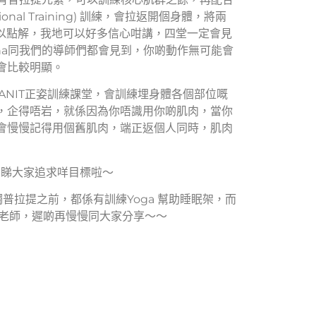
ional Training) 訓練，會拉返開個身體，將兩
，所以點解，我地可以好多信心咁講，四堂一定會見
na同我們的導師們都會見到，你啲動作無可能會
會比較明顯。
rre嘅ANIT正姿訓練課堂，會訓練埋身體各個部位嘅
，企得唔岩，就係因為你唔識用你啲肌肉，當你
會慢慢記得用個舊肌肉，端正返個人同時，肌肉
，睇大家追求咩目標啦～
接觸普拉提之前，都係有訓練Yoga 幫助睡眠架，而
a 老師，遲啲再慢慢同大家分享～～