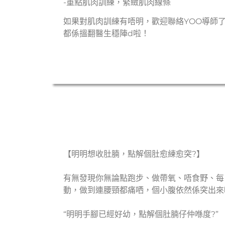
-重點肌肉訓練，緊緻肌肉線條
如果對肌肉訓練有唔明，歡迎聯絡YOO導師了
都係搵翻醫生穩陣d啦！
【
明明想收肚腩，點解個肚愈練愈突?
】
有無發現你無論點跑步
、
做帶氧
、
唔食野
、
每
動，做到連腰頸都痛哂，個小腹依然係突出來
“明明手腳已經好幼，點解個肚腩仔仲喺度?”