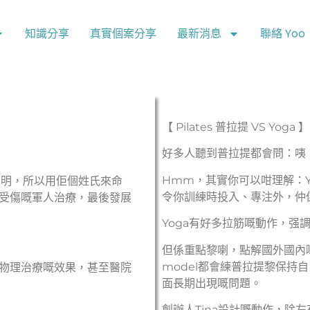
知識分享
真實個案分享
最新消息
聯絡 Yoo
【 Pilates 普拉提 VS Yoga 】
好多人聽到普拉提都會問：咦
Hmm，其實你可以咁理解：Y
es發明，所以用佢個姓氏來命
令你訓練時投入、專注外，仲
受傷嘅軍人治療，最後發展
Yoga有好多拉筋嘅動作，强
但係重點黎喇，點解國外國內
model都會練普拉提黎保持
物理治療嘅效果，甚至醫院
面長期出現嘅問題。
創辦人Tina設計嘅動作，除