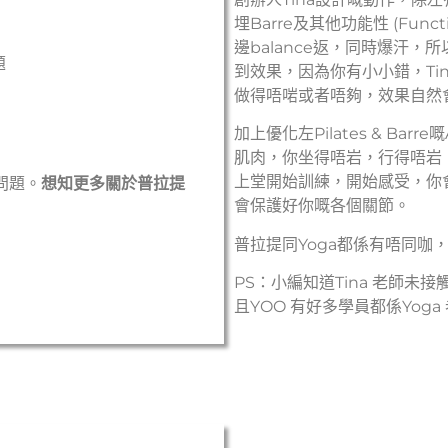
埋Barre及其他功能性 (Funct
邊balance返，同時爆汗
題
到效果，因為你有小小錯，Ti
做得唔啱或者唔夠，效果自然
加上優化左Pilates & Ba
肌肉，你坐得唔岩，行得唔岩
上堂開始訓練，開始感受，你
問題。
想知更多關於普拉提
會保護好你嘅各個關節。
普拉提同Yoga都係有唔同咖
PS：小編知道Tina 老師未
且YOO 有好多學員都係Yog