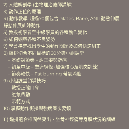
2) 人體解剖學
(
由物理治療師講解
)
3) 動作正位的原理
4) 動作教學: 超過70個包含Pilates, Barre, ANIT動態伸展,
靜態伸展訓練動作
5) 教授初學者至中級學員的各種動作變化
6) 如何觀察各種不良姿勢
7) 學會準確找出學生的動作問題及如何快速糾正
8) 編排切合不同目標的60分鐘小組課堂
– 基礎課節奏 – 糾正姿勢舒痛
– 初至中級 – 塑造線條 (加強核心及肌肉訓練)
– 節奏較快 – Fat burning 帶氧消脂
9) 小組課堂領導技巧
– 教授正確口令
– 氣氛帶動
– 示範方式
10) 掌握動作銜接與強度層次要領
11) 編排適合椎間盤突出
、
坐骨神經痛等身體狀況的訓練