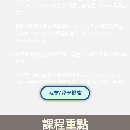
ANIT
®
Movement 加入伸展、普拉提、Barre等課堂
之中
獲取美國國家體育醫學學會 (NASM) 及美國運動體適
能協會 (AFAA) 的持續進修學分 [ NASM 1.9 CEUs;
AFAA 15 CEUs ]
課程受香港政府註冊團體 – 香港普拉提及舞蹈塑體協會
簽發
通過考核而成績優秀者將有機會成為YOO Pilates &
Barre導師, 參與恆常課堂教學、機構/NGO教學活動等
就業/教學機會
課程重點