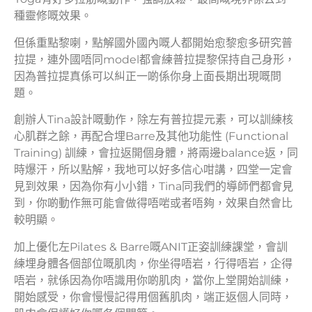
種靈修嘅效果。
但係重點黎喇，點解國外國內嘅人都開始愈黎愈多研究普
拉提，連外國唔同model都會練普拉提黎保持自己身形，
因為普拉提真係可以糾正一啲係你身上面長期出現嘅問
題。
創辦人Tina設計嘅動作，除左有普拉提元素，可以訓練核
心肌群之餘，再配合埋Barre及其他功能性 (Functional
Training) 訓練，會拉返開個身體，將兩邊balance返，同
時爆汗，所以點解，我地可以好多信心咁講，四堂一定會
見到效果，因為你有小小錯，Tina同我們的導師們都會見
到，你啲動作無可能會做得唔啱或者唔夠，效果自然會比
較明顯。
加上優化左Pilates & Barre嘅ANIT正姿訓練課堂，會訓
練埋身體各個部位嘅肌肉，你坐得唔岩，行得唔岩，企得
唔岩，就係因為你唔識用你啲肌肉，當你上堂開始訓練，
開始感受，你會慢慢記得用個舊肌肉，端正返個人同時，