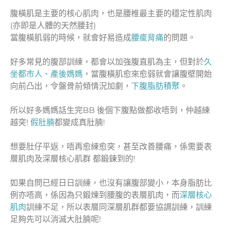
腹橫肌是主要的核心肌肉，也是腰椎最主要的穩定性肌肉
(亦即是人體的天然腰封)
當腹橫肌弱的時候，就會好易造成
腰痠背痛
的問題。
好多常見的腹部訓練，都會以加強腹直肌為主，但對於
久
坐都市人
、
產後媽媽
，當腹橫肌愈來愈弱就會讓腹壁開始
向前凸出，令盤骨前傾情況加劇，
下腹脂肪積聚
。
所以好多媽媽話生完BB 後個下腹點做都收唔到，仲越練
越突!
假肚腩
都變成真肚腩!
想要肚仔平返，唔再愈練愈突，甚至改善腰痛，係需要表
層肌肉及深層核心肌群 都鍛鍊到的!
如果自問已經日日訓練，也沒有讓腹部變小，本身脂肪比
例亦唔高，係因為只鍛煉到腰腹的表層肌肉，而
深層核心
肌肉
訓練不足，所以表層同深層肌群都要協調訓練，訓練
足夠先可以消滅大肚腩呢!