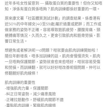
近年多咗女性留意到 — 攝取蛋白質的重要性！但你又知唔
知，淨係有蛋白質係唔夠？肌肉訓練都係好重要的一環。
原來康文署「社區體質測試計劃」的調查結果，係香港有
近50%的中年婦女(40至59歲)屬於過重或肥胖；而工作或
做家務的姿勢不正確，容易導致筋肌疲勞、腰酸背痛、頸
梗膊痛等情況，久而久之，更會引致肌肉和筋骨勞損，影
響日常生活。
想避免或者解決呢一d問題？咁就要由肌肉訓練開始啦！
隨住年齡增長，唔多加訓練的話，肌肉會慢慢流失。肌肉
一旦唔夠保護關節，姿勢就會愈來愈唔好，咁就容易受傷
和勞損。而訓練翻，就可以好好咁改善呢個問題，仲可以
修翻靚好肌肉線條！
肌肉訓練的重要性
-增強肌肉力量，保護關節
-糾正日常姿勢，減少痛患風險
-正確拉筋動作，舒緩肌肉關節不適
-重點肌肉訓練，緊緻肌肉線條