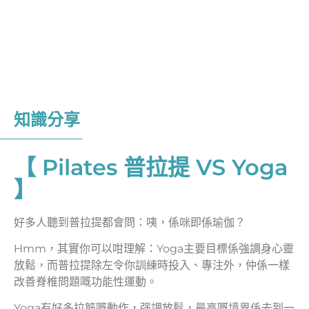
知識分享
【 Pilates 普拉提 VS Yoga
】
好多人聽到普拉提都會問：咦，係咪即係瑜伽？
Hmm，其實你可以咁理解：Yoga主要目標係強調身心靈
放鬆，而普拉提除左令你訓練時投入、專注外，仲係一樣
改善脊椎問題嘅功能性運動。
Yoga有好多拉筋嘅動作，强調放鬆，最高嘅境界係去到一