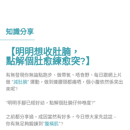
知識分享
【明明想收肚腩，
點解個肚愈練愈突?】
有無發現你無論點跑步
、
做帶氧
、
唔食野
、
每日跟網上片
做 ”
減肚腩
” 運動，做到連腰頸都痛哂，個小腹依然係突出
來呢?
“明明手腳已經好幼，點解個肚腩仔仲喺度?”
之前都分享過，成因當然有好多，今日想大家先諗諗 –
你有無足夠鍛鍊到”
腹橫肌
”?