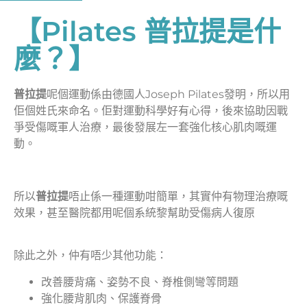
【Pilates 普拉提是什
麼？】
普拉提
呢個運動係由德國人Joseph Pilates發明，所以用
佢個姓氏來命名。佢對運動科學好有心得，後來協助因戰
爭受傷嘅軍人治療，最後發展左一套強化核心肌肉嘅運
動。
所以
普拉提
唔止係一種運動咁簡單，其實仲有物理治療嘅
效果，甚至醫院都用呢個系統黎幫助受傷病人復原
除此之外，仲有唔少其他功能：
改善腰背痛、姿勢不良、脊椎側彎等問題
強化腰背肌肉、保護脊骨